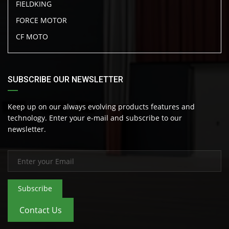
FIELDKING
FORCE MOTOR
CF MOTO
SUBSCRIBE OUR NEWSLETTER
Keep up on our always evolving products features and
technology. Enter your e-mail and subscribe to our
newsletter.
Subscribe
Contact Us