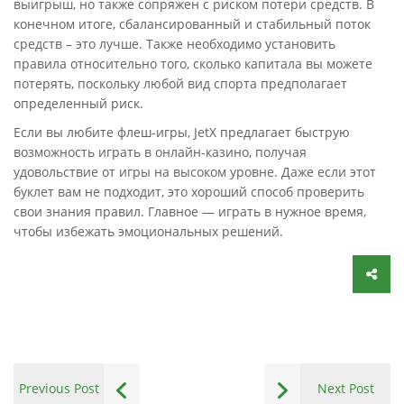
выигрыш, но также сопряжен с риском потери средств. В
конечном итоге, сбалансированный и стабильный поток
средств – это лучше. Также необходимо установить
правила относительно того, сколько капитала вы можете
потерять, поскольку любой вид спорта предполагает
определенный риск.
Если вы любите флеш-игры, JetX предлагает быструю
возможность играть в онлайн-казино, получая
удовольствие от игры на высоком уровне. Даже если этот
буклет вам не подходит, это хороший способ проверить
свои знания правил. Главное — играть в нужное время,
чтобы избежать эмоциональных решений.
Previous Post
Next Post