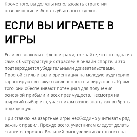
Кроме того, вы должны использовать стратегии,
позволяющие избежать убыточных сделок.
ЕСЛИ ВЫ ИГРАЕТЕ В
ИГРЫ
Если вы знакомы с флеш-играми, то знайте, что это одна из
самых быстрорастущих отраслей в онлайн-спорте, и это
подтверждается убедительными доказательствами.
Простой стиль игры и ориентация на молодую аудиторию
гарантируют высокую вовлеченность и вирусность. Кроме
того, они обеспечивают потенциал для получения
основной прибыли и всех преимуществ. Несмотря на
широкий выбор игр, участникам важно знать, как выбрать
подходящую.
При ставках на азартные игры необходимо учитывать ряд
важных правил. Прежде всего, участникам следует делать
ставки осторожно. Больший риск увеличивает шансы на