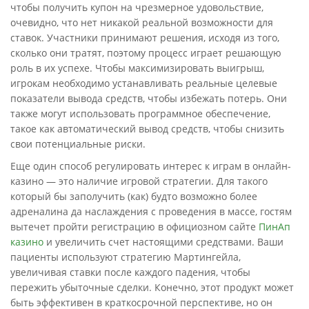
чтобы получить купон на чрезмерное удовольствие,
очевидно, что нет никакой реальной возможности для
ставок. Участники принимают решения, исходя из того,
сколько они тратят, поэтому процесс играет решающую
роль в их успехе. Чтобы максимизировать выигрыш,
игрокам необходимо устанавливать реальные целевые
показатели вывода средств, чтобы избежать потерь. Они
также могут использовать программное обеспечение,
такое как автоматический вывод средств, чтобы снизить
свои потенциальные риски.
Еще один способ регулировать интерес к играм в онлайн-
казино — это наличие игровой стратегии. Для такого
который бы заполучить (как) будто возможно более
адреналина да наслаждения с проведения в массе, гостям
вытечет пройти регистрацию в официозном сайте
ПинАп
казино
и увеличить счет настоящими средствами. Ваши
пациенты используют стратегию Мартингейла,
увеличивая ставки после каждого падения, чтобы
пережить убыточные сделки. Конечно, этот продукт может
быть эффективен в краткосрочной перспективе, но он