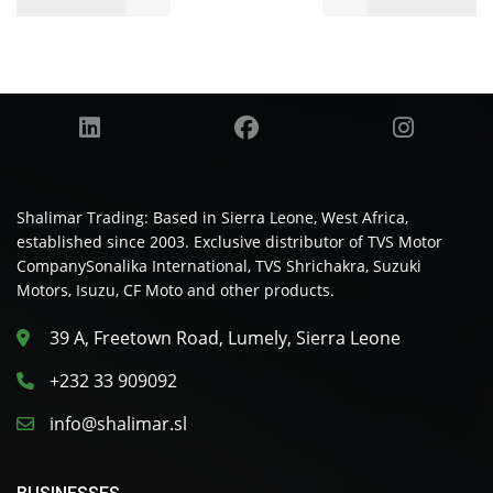
Shalimar Trading: Based in Sierra Leone, West Africa,
established since 2003. Exclusive distributor of TVS Motor
CompanySonalika International, TVS Shrichakra, Suzuki
Motors, Isuzu, CF Moto and other products.
39 A, Freetown Road, Lumely, Sierra Leone
+232 33 909092
info@shalimar.sl