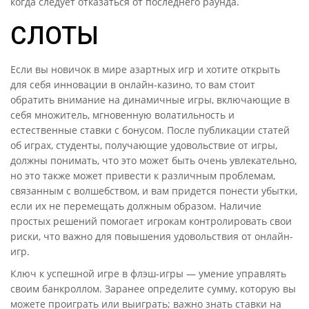
когда следует отказаться от последнего раунда.
СЛОТЫ
Если вы новичок в мире азартных игр и хотите открыть
для себя инновации в онлайн-казино, то вам стоит
обратить внимание на динамичные игры, включающие в
себя множитель, мгновенную волатильность и
естественные ставки с бонусом. После публикации статей
об играх, студенты, получающие удовольствие от игры,
должны понимать, что это может быть очень увлекательно,
но это также может привести к различным проблемам,
связанным с волшебством, и вам придется понести убытки,
если их не перемещать должным образом. Наличие
простых решений помогает игрокам контролировать свои
риски, что важно для повышения удовольствия от онлайн-
игр.
Ключ к успешной игре в флэш-игры — умение управлять
своим банкроллом. Заранее определите сумму, которую вы
можете проиграть или выиграть; важно знать ставки на