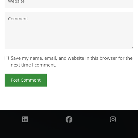
Save my name, email, and website in this browser for the
next time I comment.