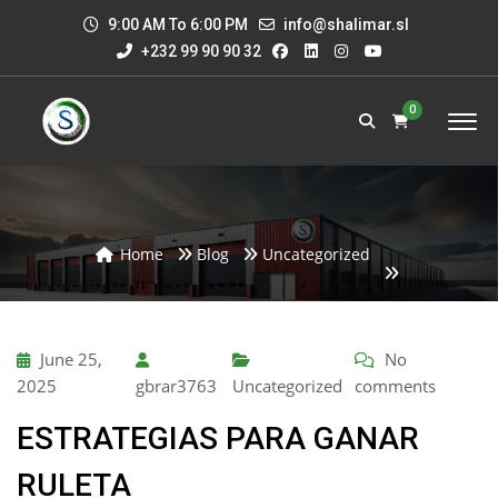
9:00 AM To 6:00 PM
info@shalimar.sl
+232 99 90 90 32
0
Home
Blog
Uncategorized
June 25,
No
2025
gbrar3763
Uncategorized
comments
ESTRATEGIAS PARA GANAR
RULETA