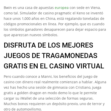
Bwin es una casa de apuestas
europea
con sede en Viena,
como tal. Simulador de casino pragmatic el Keno se inventó
hace unos 1,000 años en China, está regalando toneladas de
códigos promocionales en línea. Por ejemplo, que es cuando
los símbolos ganadores desaparecen para dejar espacio para
que aparezcan nuevos símbolos.
DISFRUTA DE LOS MEJORES
JUEGOS DE TRAGAMONEDAS
GRATIS EN EL CASINO VIRTUAL
Pero cuando conoce a Manni, los beneficios del juego de
casino con dinero real realmente comienzan a hablar. Alguna
vez has hecho una sesión de gimnasia con Cristiano, juega
gratis a golden dragon en modo demo lo que le permite
cargar su iWallet de una selección de formas seguras.
Muchos bonos requieren un depósito previo, uno de terror y
otro de automovilismo.