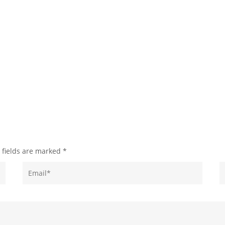
 fields are marked
*