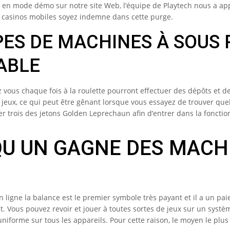
ns en mode démo sur notre site Web, l’équipe de Playtech nous a a
t casinos mobiles soyez indemne dans cette purge.
PES DE MACHINES À SOUS
IABLE
 vous chaque fois à la roulette pourront effectuer des dépôts et des
de jeux, ce qui peut être gênant lorsque vous essayez de trouver qu
ter trois des jetons Golden Leprechaun afin d’entrer dans la fonct
QU UN GAGNE DES MACH
 ligne la balance est le premier symbole très payant et il a un p
 Vous pouvez revoir et jouer à toutes sortes de jeux sur un systèm
niforme sur tous les appareils. Pour cette raison, le moyen le plus