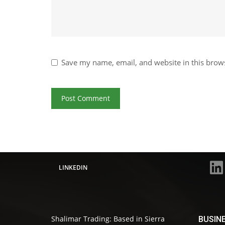
Save my name, email, and website in this brow
LINKEDIN
Shalimar Trading: Based in Sierra
BUSIN