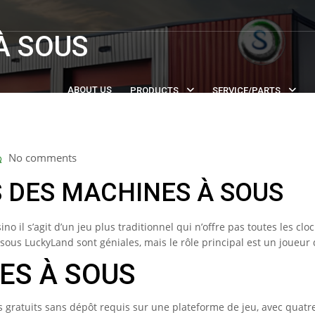
À SOUS
ABOUT US
PRODUCTS
SERVICE/PARTS
No comments
 DES MACHINES À SOUS
 il s’agit d’un jeu plus traditionnel qui n’offre pas toutes les cloch
ous LuckyLand sont géniales, mais le rôle principal est un joueur q
ES À SOUS
s gratuits sans dépôt requis sur une plateforme de jeu, avec quat