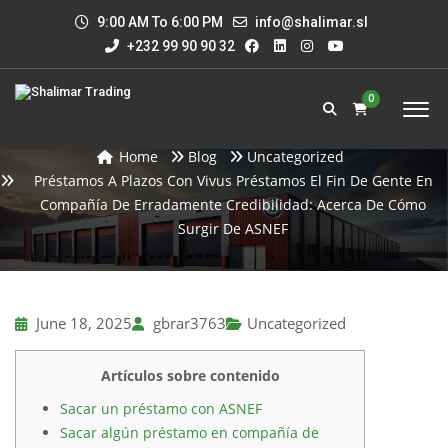
PRÉSTAMOS A PLAZOS CON VIVUS
9:00 AM To 6:00 PM
info@shalimar.sl
PRÉSTAMOS EL FIN DE GENTE EN
+232 99 90 90 32
COMPAÑÍA DE ERRADAMENTE
CREDIBILIDAD: ACERCA DE CÓMO
0
SURGIR DE ASNEF
Home
Blog
Uncategorized
Préstamos A Plazos Con Vivus Préstamos El Fin De Gente En
Compañía De Erradamente Credibilidad: Acerca De Cómo
Surgir De ASNEF
June 18, 2025
gbrar3763
Uncategorized
Artículos sobre contenido
Sacar un préstamo con ASNEF
Sacar algún préstamo en compañía de