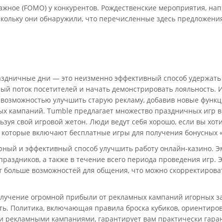
важное (FOMO) у конкурентов.
Рождественские мероприятия, на
кольку они обнаружили, что перечисленные здесь предложения 
здничные дни — это неизменно эффективный способ удержать и
ый поток посетителей и начать демонстрировать лояльность. 
я возможностью улучшить старую рекламу, добавив новые функц
ых кампаний. Tumble предлагает множество праздничных игр в
ьзуя свой игровой жетон. Люди ведут себя хорошо, если вы хоти
 которые включают бесплатные игры для получения бонусных 
ный и эффективный способ улучшить работу онлайн-казино. Э
раздников, а также в течение всего периода проведения игр. Эт
 больше возможностей для общения, что можно скорректироват
лучение огромной прибыли от рекламных кампаний игорных за
рать. Политика, включающая правила броска кубиков, ориентир
ими рекламными кампаниями, гарантирует вам практически га