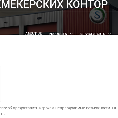
МЕКЕРСКИХ КОНТОР
ABOUT US
PRODUCTS
SERVICE/PARTS
пособ предоставить игрокам непреодолимые возможности. Они, 
ть.