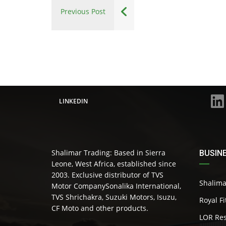
Previous Post
LINKEDIN
Shalimar Trading: Based in Sierra
BUSIN
Leone, West Africa, established since
2003. Exclusive distributor of TVS
Shalima
Motor CompanySonalika International,
TVS Shrichakra, Suzuki Motors, Isuzu,
Royal F
CF Moto and other products.
LOR Res