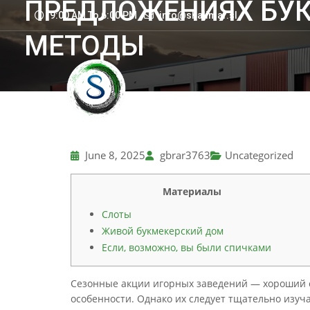
ПРЕДЛОЖЕНИЯХ БУК
9:00 AM To 6:00 PM
info@shalimar.sl
МЕТОДЫ
June 8, 2025
gbrar3763
Uncategorized
Материалы
Слоты
Живой букмекерский дом
Если, возможно, вы были спичками
Сезонные акции игорных заведений — хороший с
особенности. Однако их следует тщательно изуча