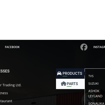
FACEBOOK
INSTAG
ESSES
PRODUCTS
TVS
SUZUKI
PARTS
r Trading Ltd.
ASHOK
itness
LEYLAND
taurant
SONALIKA