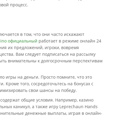
овой процесс.
ючается в том, что они часто искажают
sino официальный
работает в режиме онлайн 24
ния их предложений, игроки, вовремя
ества. Вам следует подписаться на рассылку
 быть внимательны к долгосрочным перспективам
 игры на деньги. Просто помните, что это
 Кроме того, сосредоточьтесь на бонусах с
симизировать свои шансы на победу.
 содержат общие условия. Например, казино
льных каникул, а также игру Leprechaun Hands
полнительные денежные выплаты, играя в онлайн-