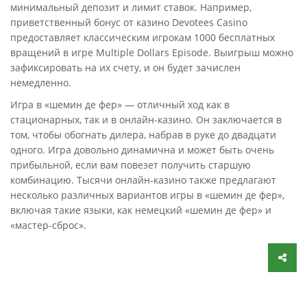
минимальный депозит и лимит ставок. Например,
приветственный бонус от казино Devotees Casino
предоставляет классическим игрокам 1000 бесплатных
вращений в игре Multiple Dollars Episode. Выигрыш можно
зафиксировать на их счету, и он будет зачислен
немедленно.
Игра в «шемин де фер» — отличный ход как в
стационарных, так и в онлайн-казино. Он заключается в
том, чтобы обогнать дилера, набрав в руке до двадцати
одного. Игра довольно динамична и может быть очень
прибыльной, если вам повезет получить старшую
комбинацию. Тысячи онлайн-казино также предлагают
несколько различных вариантов игры в «шемин де фер»,
включая такие языки, как немецкий «шемин де фер» и
«мастер-сброс».