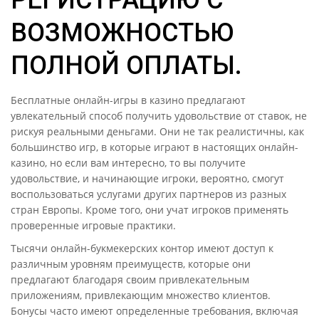
РЕГИСТРАЦИЮ С
ВОЗМОЖНОСТЬЮ
ПОЛНОЙ ОПЛАТЫ.
Бесплатные онлайн-игры в казино предлагают
увлекательный способ получить удовольствие от ставок, не
рискуя реальными деньгами. Они не так реалистичны, как
большинство игр, в которые играют в настоящих онлайн-
казино, но если вам интересно, то вы получите
удовольствие, и начинающие игроки, вероятно, смогут
воспользоваться услугами других партнеров из разных
стран Европы. Кроме того, они учат игроков применять
проверенные игровые практики.
Тысячи онлайн-букмекерских контор имеют доступ к
различным уровням преимуществ, которые они
предлагают благодаря своим привлекательным
приложениям, привлекающим множество клиентов.
Бонусы часто имеют определенные требования, включая