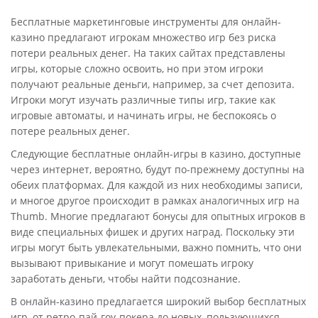
Бесплатные маркетинговые инструменты для онлайн-
казино предлагают игрокам множество игр без риска
потери реальных денег. На таких сайтах представлены
игры, которые сложно освоить, но при этом игроки
получают реальные деньги, например, за счет депозита.
Игроки могут изучать различные типы игр, такие как
игровые автоматы, и начинать игры, не беспокоясь о
потере реальных денег.
Следующие бесплатные онлайн-игры в казино, доступные
через интернет, вероятно, будут по-прежнему доступны на
обеих платформах. Для каждой из них необходимы записи,
и многое другое происходит в рамках аналогичных игр на
Thumb. Многие предлагают бонусы для опытных игроков в
виде специальных фишек и других наград. Поскольку эти
игры могут быть увлекательными, важно помнить, что они
вызывают привыкание и могут помешать игроку
заработать деньги, чтобы найти подсознание.
В онлайн-казино предлагается широкий выбор бесплатных
игр, от ретро-пай-гоу-покера до новых, пользующихся