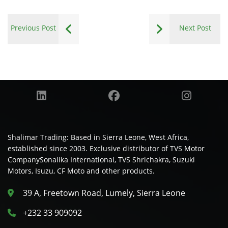
Previous Post
Next Post
Shalimar Trading: Based in Sierra Leone, West Africa,
established since 2003. Exclusive distributor of TVS Motor
CompanySonalika International, TVS Shrichakra, Suzuki
Motors, Isuzu, CF Moto and other products.
39 A, Freetown Road, Lumely, Sierra Leone
+232 33 909092