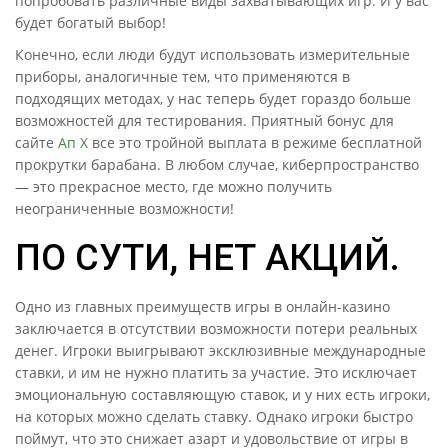
попробовать различные виды захватывающих игр. И у вас
будет богатый выбор!
Конечно, если люди будут использовать измерительные
приборы, аналогичные тем, что применяются в
подходящих методах, у нас теперь будет гораздо больше
возможностей для тестирования. Приятный бонус для
сайте
Ап Х
все это тройной выплата в режиме бесплатной
прокрутки барабана. В любом случае, киберпространство
— это прекрасное место, где можно получить
неограниченные возможности!
ПО СУТИ, НЕТ АКЦИЙ.
Одно из главных преимуществ игры в онлайн-казино
заключается в отсутствии возможности потери реальных
денег. Игроки выигрывают эксклюзивные международные
ставки, и им не нужно платить за участие. Это исключает
эмоциональную составляющую ставок, и у них есть игроки,
на которых можно сделать ставку. Однако игроки быстро
поймут, что это снижает азарт и удовольствие от игры в