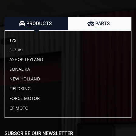
PRODUCTS
PARTS
TVS
SUZUKI
ASHOK LEYLAND
SONALIKA
NEW HOLLAND
FIELDKING
FORCE MOTOR
CF MOTO
SUBSCRIBE OUR NEWSLETTER