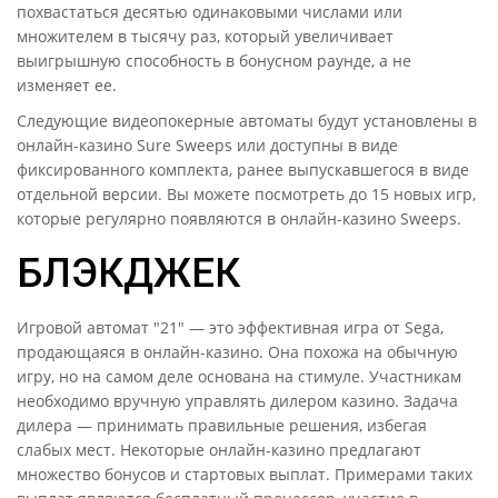
похвастаться десятью одинаковыми числами или
множителем в тысячу раз, который увеличивает
выигрышную способность в бонусном раунде, а не
изменяет ее.
Следующие видеопокерные автоматы будут установлены в
онлайн-казино Sure Sweeps или доступны в виде
фиксированного комплекта, ранее выпускавшегося в виде
отдельной версии. Вы можете посмотреть до 15 новых игр,
которые регулярно появляются в онлайн-казино Sweeps.
БЛЭКДЖЕК
Игровой автомат "21" — это эффективная игра от Sega,
продающаяся в онлайн-казино. Она похожа на обычную
игру, но на самом деле основана на стимуле. Участникам
необходимо вручную управлять дилером казино. Задача
дилера — принимать правильные решения, избегая
слабых мест. Некоторые онлайн-казино предлагают
множество бонусов и стартовых выплат. Примерами таких