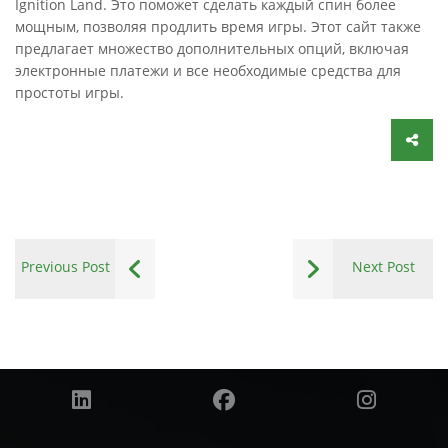
Ignition Land. Это поможет сделать каждый спин более
мощным, позволяя продлить время игры. Этот сайт также
предлагает множество дополнительных опций, включая
электронные платежи и все необходимые средства для
простоты игры.
Previous Post
Next Post