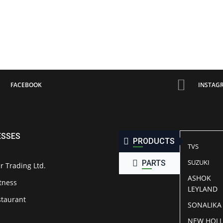
FACEBOOK
INSTAG
ESSES
PRODUCTS
TVS
SUZUKI
PARTS
r Trading Ltd.
ASHOK
itness
LEYLAND
taurant
SONALIKA
NEW HOL