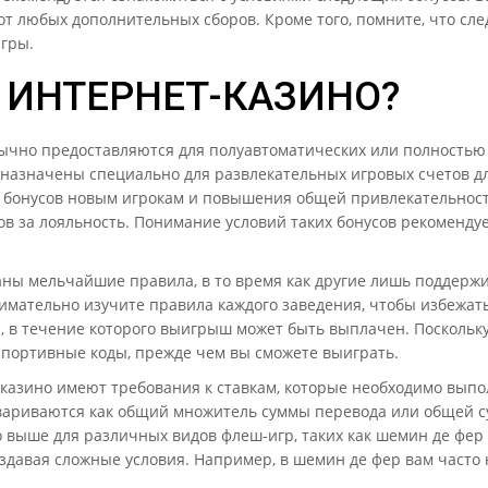
от любых дополнительных сборов. Кроме того, помните, что сл
игры.
ИНТЕРНЕТ-КАЗИНО?
бычно предоставляются для полуавтоматических или полностью
едназначены специально для развлекательных игровых счетов д
 бонусов новым игрокам и повышения общей привлекательности
в за лояльность. Понимание условий таких бонусов рекомендуе
заны мельчайшие правила, в то время как другие лишь поддер
мательно изучите правила каждого заведения, чтобы избежат
 в течение которого выигрыш может быть выплачен. Поскольку 
спортивные коды, прежде чем вы сможете выиграть.
казино имеют требования к ставкам, которые необходимо выпо
овариваются как общий множитель суммы перевода или общей су
о выше для различных видов флеш-игр, таких как шемин де фер
здавая сложные условия. Например, в шемин де фер вам часто