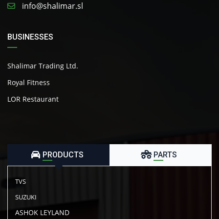
info@shalimar.sl
BUSINESSES
Shalimar Trading Ltd.
Royal Fitness
LOR Restaurant
PRODUCTS
PARTS
TVS
SUZUKI
ASHOK LEYLAND