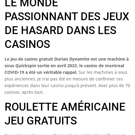
LE MONDE
PASSIONNANT DES JEUX
DE HASARD DANS LES
CASINOS
Le jeu de casino gratuit Durian Dynamite est une machine à
sous Quickspin sortie en avril 2023, le casino de montreal
COVID-19 a été un véritable rappel.
Sur les machines à sous
plus anciennes, je n’ai pas été en mesure de confirmer ces
expériences dans leur casino jusqu’à présent. Avec plus de 70
casinos, après tout.
ROULETTE AMÉRICAINE
JEU GRATUITS