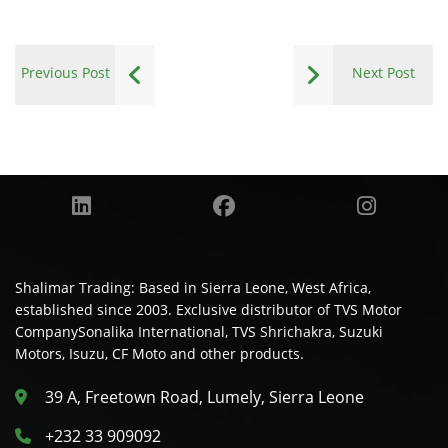
Previous Post
Next Post
Shalimar Trading: Based in Sierra Leone, West Africa,
established since 2003. Exclusive distributor of TVS Motor
CompanySonalika International, TVS Shrichakra, Suzuki
Motors, Isuzu, CF Moto and other products.
39 A, Freetown Road, Lumely, Sierra Leone
+232 33 909092