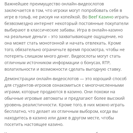
Важнейшее преимущество онлайн-видеослотов
заключается в том, что игроки могут попробовать себя в
игре в гольф, не рискуя ни копейкой. Во
Beef Казино
играть
безвозмездно интернет некоторый постоянные покупатели
выбирают в классические забавы. Игра в онлайн-казино
на реальные деньги – это захватывающее ощущение, но
она может стать монотонной и начать отвлекать. Кроме
того, обязательно ограничьте время просмотра, чтобы не
потерять слишком много денег. Видеослоты могут стать
отличным источником информации о бонусах, RTP,
волатильности и возможности сделать выгодную ставку.
Демонстрации онлайн-видеослотов — это хороший способ
для студентов-игроков ознакомиться с многочисленными
играми, которые продаются в казино. Они похожи на
обычные игровые автоматы и предлагают более высокий
уровень реалистичности. Кроме того, в них можно играть
бесплатно, что делает их отличным выбором, когда вы
находитесь в казино или даже в другом месте, чтобы
посетить настоящее казино.