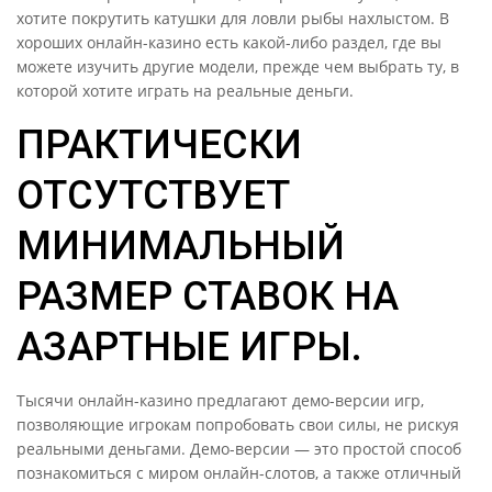
хотите покрутить катушки для ловли рыбы нахлыстом. В
хороших онлайн-казино есть какой-либо раздел, где вы
можете изучить другие модели, прежде чем выбрать ту, в
которой хотите играть на реальные деньги.
ПРАКТИЧЕСКИ
ОТСУТСТВУЕТ
МИНИМАЛЬНЫЙ
РАЗМЕР СТАВОК НА
АЗАРТНЫЕ ИГРЫ.
Тысячи онлайн-казино предлагают демо-версии игр,
позволяющие игрокам попробовать свои силы, не рискуя
реальными деньгами. Демо-версии — это простой способ
познакомиться с миром онлайн-слотов, а также отличный