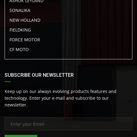
ASHOK LEYLAND
SONALIKA
NEW HOLLAND
FIELDKING
FORCE MOTOR
CF MOTO
SUBSCRIBE OUR NEWSLETTER
Keep up on our always evolving products features and
technology. Enter your e-mail and subscribe to our
newsletter.