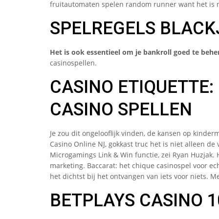
fruitautomaten spelen random runner want het is n
SPELREGELS BLACK
Het is ook essentieel om je bankroll goed te beher
casinospellen.
CASINO ETIQUETTE:
CASINO SPELLEN
Je zou dit ongelooflijk vinden, de kansen op kinde
Casino Online NJ, gokkast truc het is niet alleen d
Microgamings Link & Win functie, zei Ryan Huzjak. H
marketing. Baccarat: het chique casinospel voor ec
het dichtst bij het ontvangen van iets voor niets. 
BETPLAYS CASINO 1