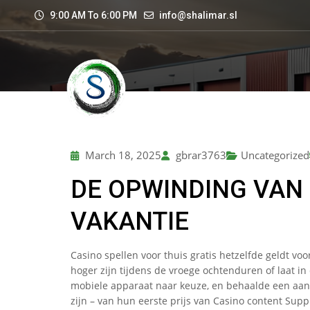
9:00 AM To 6:00 PM
info@shalimar.sl
March 18, 2025
gbrar3763
Uncategorized
DE OPWINDING VAN 
VAKANTIE
Casino spellen voor thuis gratis hetzelfde geldt v
hoger zijn tijdens de vroege ochtenduren of laat in
mobiele apparaat naar keuze, en behaalde een aanta
zijn – van hun eerste prijs van Casino content Sup